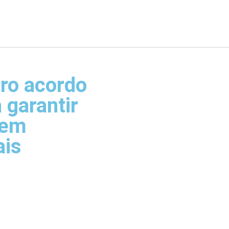
iro acordo
 garantir
 em
ais