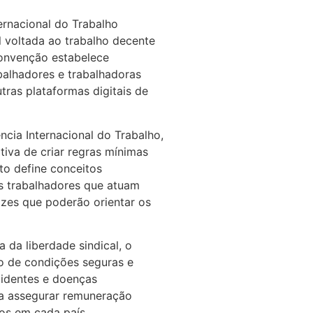
rnacional do Trabalho
l voltada ao trabalho decente
convenção estabelece
balhadores e trabalhadoras
tras plataformas digitais de
cia Internacional do Trabalho,
iva de criar regras mínimas
to define conceitos
os trabalhadores que atuam
izes que poderão orientar os
a da liberdade sindical, o
ão de condições seguras e
cidentes e doenças
a assegurar remuneração
os em cada país.