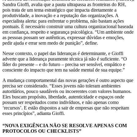
Sandra Gioffi, avalia que a pauta ultrapassa as fronteiras do RH,
pois trata de um tema estratégico que impacta diretamente a
produtividade, a inovação e a reputação das organizações. A
especialista alerta: para enfrentar o problema, não bastam ações
pontuais. É necessário construir uma cultura organizacional baseada
em confiança, respeito e segurança psicológica. “Um ambiente onde
as pessoas possam ser autênticas, expressar dúvidas e emoções,
pedir ajuda e errar sem medo de punição”, define.
Nesse contexto, o papel das lideranças é determinante, e Gioffi
adverte que a liderança puramente técnica já não é suficiente. “O
líder do presente – e do futuro – precisa ser sensível, empático e
consciente do impacto que tem na saúde mental de sua equipe.”
A mudança comportamental das novas gerações é outro aspecto que
precisa ser considerado. “Esses jovens não toleram ambientes
autoritários, pouco saudáveis ou incoerentes com valores humanos.
Eles buscam propósito, liberdade, autenticidade e espaços onde
possam ser respeitados como indivíduos, e não apenas como
‘recursos’. E estão dispostos a sair de empresas que não respeitam
esses princípios”, adianta Gioffi.
“NOVA EXIGÊNCIA NÃO SE RESOLVE APENAS COM
PROTOCOLOS OU CHECKLISTS”