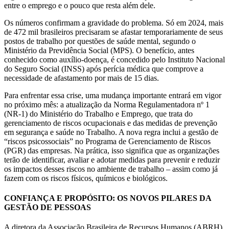
entre o emprego e o pouco que resta além dele.
Os números confirmam a gravidade do problema. Só em 2024, mais
de 472 mil brasileiros precisaram se afastar temporariamente de seus
postos de trabalho por questões de saúde mental, segundo o
Ministério da Previdência Social (MPS). O benefício, antes
conhecido como auxílio-doença, é concedido pelo Instituto Nacional
do Seguro Social (INSS) após perícia médica que comprove a
necessidade de afastamento por mais de 15 dias.
Para enfrentar essa crise, uma mudança importante entrará em vigor
no próximo mês: a atualização da Norma Regulamentadora nº 1
(NR-1) do Ministério do Trabalho e Emprego, que trata do
gerenciamento de riscos ocupacionais e das medidas de prevenção
em segurança e saúde no Trabalho. A nova regra inclui a gestão de
“riscos psicossociais” no Programa de Gerenciamento de Riscos
(PGR) das empresas. Na prática, isso significa que as organizações
terão de identificar, avaliar e adotar medidas para prevenir e reduzir
os impactos desses riscos no ambiente de trabalho – assim como já
fazem com os riscos físicos, químicos e biológicos.
CONFIANÇA E PROPÓSITO: OS NOVOS PILARES DA
GESTÃO DE PESSOAS
A diretora da Associação Brasileira de Recursos Humanos (ABRH),