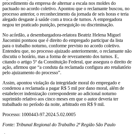
procedimento da empresa de alternar a escala nos moldes do
pactuado no acordo coletivo. Apontou que o reclamante buscou, no
processo anterior, o reconhecimento da jornada de seis horas e teria
alegado desgaste à saúde com a troca de turnos. A empregadora
negou ter praticado punição, perseguição ou discriminação.
No acórdão, a desembargadora-relatora Beatriz Helena Miguel
Jiacomini pontuou que é direito do empregado participar da lista
para o trabalho noturno, conforme previsto no acordo coletivo.
Entendeu que, no processo ajuizado anteriormente, o reclamante não
discutiu o horário, mas a forma de revezamento dos turnos. E,
citando o artigo 5º da Constituição Federal, que assegura o direito de
ação, afirmou que “a conduta da reclamada configura ato retaliatório
pelo ajuizamento do processo”.
Assim, apontou violação da integridade moral do empregado e
condenou a reclamada a pagar R$ 5 mil por dano moral, além de
estabelecer indenização correspondente ao adicional noturno
suprimido relativo aos cinco meses em que o autor deveria ter
trabalhado no período da noite, arbitrado em R$ 9 mil.
Processo: 1000443-97.2024.5.02.0005
Fonte: Tribunal Regional do Trabalho 2ª Região São Paulo