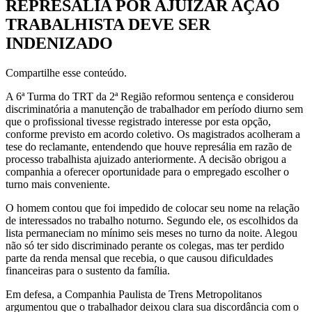
REPRESÁLIA POR AJUIZAR AÇÃO
TRABALHISTA DEVE SER
INDENIZADO
Compartilhe esse conteúdo.
A 6ª Turma do TRT da 2ª Região reformou sentença e considerou
discriminatória a manutenção de trabalhador em período diurno sem
que o profissional tivesse registrado interesse por esta opção,
conforme previsto em acordo coletivo. Os magistrados acolheram a
tese do reclamante, entendendo que houve represália em razão de
processo trabalhista ajuizado anteriormente. A decisão obrigou a
companhia a oferecer oportunidade para o empregado escolher o
turno mais conveniente.
O homem contou que foi impedido de colocar seu nome na relação
de interessados no trabalho noturno. Segundo ele, os escolhidos da
lista permaneciam no mínimo seis meses no turno da noite. Alegou
não só ter sido discriminado perante os colegas, mas ter perdido
parte da renda mensal que recebia, o que causou dificuldades
financeiras para o sustento da família.
Em defesa, a Companhia Paulista de Trens Metropolitanos
argumentou que o trabalhador deixou clara sua discordância com o