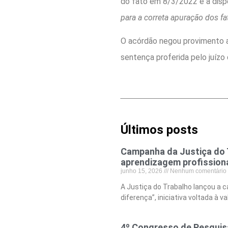
do fato em 8/3/2022 e a disp
para a correta apuração dos fa
O acórdão negou provimento a
sentença proferida pelo juízo 
Últimos posts
Campanha da Justiça do T
aprendizagem profission
junho 15, 2026
Nenhum comentário
A Justiça do Trabalho lançou a 
diferença”, iniciativa voltada à v
4º Congresso de Pesquisa