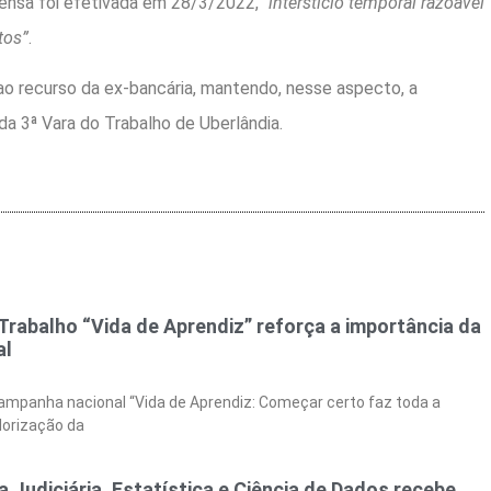
ensa foi efetivada em 28/3/2022, “
interstício temporal razoável
tos”
.
o recurso da ex-bancária, mantendo, nesse aspecto, a
da 3ª Vara do Trabalho de Uberlândia.
rabalho “Vida de Aprendiz” reforça a importância da
al
campanha nacional “Vida de Aprendiz: Começar certo faz toda a
alorização da
 Judiciária, Estatística e Ciência de Dados recebe