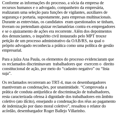
Conforme as informações do processo, a sócia da empresa de
recursos humanos e o advogado, companheiro da empresária,
realizaram uma seleção para funções de vigilantes, auxiliares de
segurança e portaria, supostamente, para empresas multinacionais.
Durante as entrevistas, os candidatos eram questionados se tinham,
tiveram ou pretendiam ajuizar reclamatórias contra ex-empregadores
e se o ajuizamento de ações era recorrente. Além dos depoimentos
dos denunciantes, o inquérito civil instaurado pelo MPT trouxe
petição de um processo administrativo da OAB/RS, na qual o
próprio advogado reconhecia a prática como uma política de gestão
empresarial.
Para a juíza Ana Paula, os elementos do processo evidenciaram que
os reclamados discriminavam trabalhadores que exercem o direito
constitucional de ação, por meio do “cadastro negativo” ou “lista
suja”.
Os reclamados recorreram ao TRT-4, mas os desembargadores
mantiveram as condenações, por unanimidade. “Comprovada a
prática de conduta antijurídica de discriminação de trabalhadores,
resta caracterizada ofensa à dignidade dos trabalhadores em âmbito
coletivo (ato ilícito), ensejando a condenação dos réus ao pagamento
de indenização por dano moral coletivo”, ressaltou o relator do
acórdão, desembargador Roger Ballejo Villarinho.