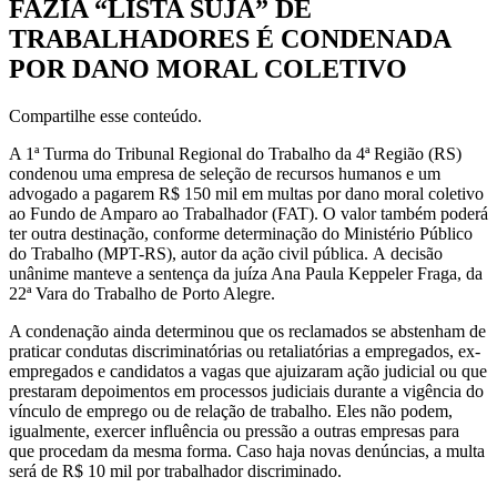
FAZIA “LISTA SUJA” DE
TRABALHADORES É CONDENADA
POR DANO MORAL COLETIVO
Compartilhe esse conteúdo.
A 1ª Turma do Tribunal Regional do Trabalho da 4ª Região (RS)
condenou uma empresa de seleção de recursos humanos e um
advogado a pagarem R$ 150 mil em multas por dano moral coletivo
ao Fundo de Amparo ao Trabalhador (FAT). O valor também poderá
ter outra destinação, conforme determinação do Ministério Público
do Trabalho (MPT-RS), autor da ação civil pública. A decisão
unânime manteve a sentença da juíza Ana Paula Keppeler Fraga, da
22ª Vara do Trabalho de Porto Alegre.
A condenação ainda determinou que os reclamados se abstenham de
praticar condutas discriminatórias ou retaliatórias a empregados, ex-
empregados e candidatos a vagas que ajuizaram ação judicial ou que
prestaram depoimentos em processos judiciais durante a vigência do
vínculo de emprego ou de relação de trabalho. Eles não podem,
igualmente, exercer influência ou pressão a outras empresas para
que procedam da mesma forma. Caso haja novas denúncias, a multa
será de R$ 10 mil por trabalhador discriminado.