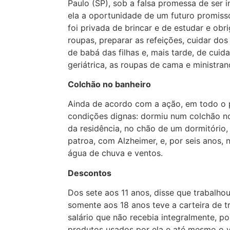
Paulo (SP), sob a falsa promessa de ser i
ela a oportunidade de um futuro promissor
foi privada de brincar e de estudar e obri
roupas, preparar as refeições, cuidar dos
de babá das filhas e, mais tarde, de cuid
geriátrica, as roupas de cama e ministra
Colchão no banheiro
Ainda de acordo com a ação, em todo o 
condições dignas: dormiu num colchão n
da residência, no chão de um dormitório
patroa, com Alzheimer, e, por seis anos, n
água de chuva e ventos.
Descontos
Dos sete aos 11 anos, disse que trabalho
somente aos 18 anos teve a carteira de 
salário que não recebia integralmente, p
produtos usados por ela e até mesmo o va