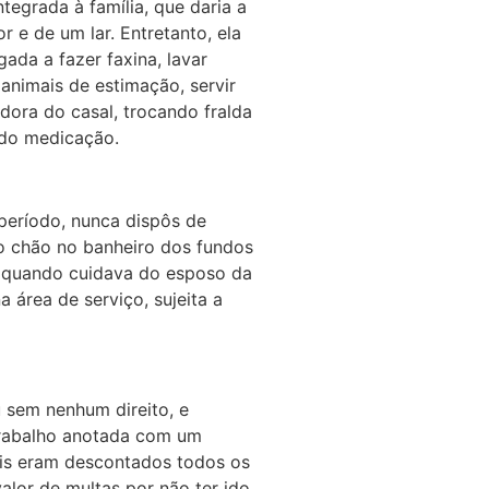
ntegrada à família, que daria a
 e de um lar. Entretanto, ela
gada a fazer faxina, lavar
 animais de estimação, servir
adora do casal, trocando fralda
ndo medicação.
período, nunca dispôs de
o chão no banheiro dos fundos
, quando cuidava do esposo da
a área de serviço, sujeita a
u sem nenhum direito, e
trabalho anotada com um
ois eram descontados todos os
lor de multas por não ter ido