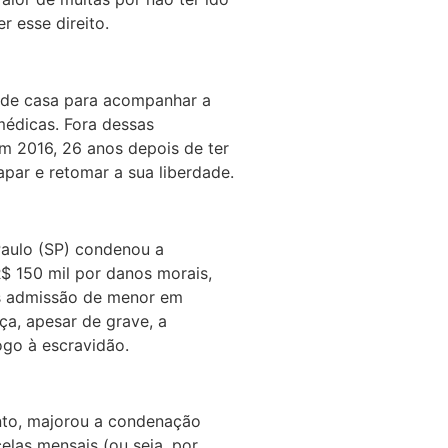
r esse direito.
r de casa para acompanhar a
médicas. Fora dessas
Em 2016, 26 anos depois de ter
apar e retomar a sua liberdade.
Paulo (SP) condenou a
$ 150 mil por danos morais,
s admissão de menor em
ça, apesar de grave, a
ogo à escravidão.
anto, majorou a condenação
elas mensais (ou seja, por