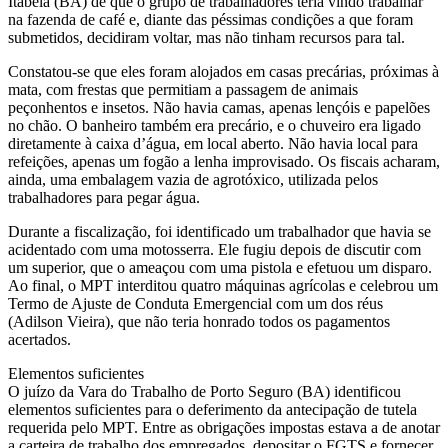
Itabela (BA) de que o grupo de trabalhadores teria vindo trabalhar
na fazenda de café e, diante das péssimas condições a que foram
submetidos, decidiram voltar, mas não tinham recursos para tal.
Constatou-se que eles foram alojados em casas precárias, próximas à
mata, com frestas que permitiam a passagem de animais
peçonhentos e insetos. Não havia camas, apenas lençóis e papelões
no chão. O banheiro também era precário, e o chuveiro era ligado
diretamente à caixa d’água, em local aberto. Não havia local para
refeições, apenas um fogão a lenha improvisado. Os fiscais acharam,
ainda, uma embalagem vazia de agrotóxico, utilizada pelos
trabalhadores para pegar água.
Durante a fiscalização, foi identificado um trabalhador que havia se
acidentado com uma motosserra. Ele fugiu depois de discutir com
um superior, que o ameaçou com uma pistola e efetuou um disparo.
Ao final, o MPT interditou quatro máquinas agrícolas e celebrou um
Termo de Ajuste de Conduta Emergencial com um dos réus
(Adilson Vieira), que não teria honrado todos os pagamentos
acertados.
Elementos suficientes
O juízo da Vara do Trabalho de Porto Seguro (BA) identificou
elementos suficientes para o deferimento da antecipação de tutela
requerida pelo MPT. Entre as obrigações impostas estava a de anotar
a carteira de trabalho dos empregados, depositar o FGTS e fornecer