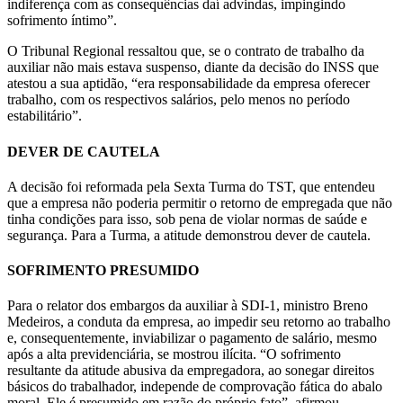
indiferença com as consequências daí advindas, impingindo
sofrimento íntimo”.
O Tribunal Regional ressaltou que, se o contrato de trabalho da
auxiliar não mais estava suspenso, diante da decisão do INSS que
atestou a sua aptidão, “era responsabilidade da empresa oferecer
trabalho, com os respectivos salários, pelo menos no período
estabilitário”.
DEVER DE CAUTELA
A decisão foi reformada pela Sexta Turma do TST, que entendeu
que a empresa não poderia permitir o retorno de empregada que não
tinha condições para isso, sob pena de violar normas de saúde e
segurança. Para a Turma, a atitude demonstrou dever de cautela.
SOFRIMENTO PRESUMIDO
Para o relator dos embargos da auxiliar à SDI-1, ministro Breno
Medeiros, a conduta da empresa, ao impedir seu retorno ao trabalho
e, consequentemente, inviabilizar o pagamento de salário, mesmo
após a alta previdenciária, se mostrou ilícita. “O sofrimento
resultante da atitude abusiva da empregadora, ao sonegar direitos
básicos do trabalhador, independe de comprovação fática do abalo
moral. Ele é presumido em razão do próprio fato”, afirmou.