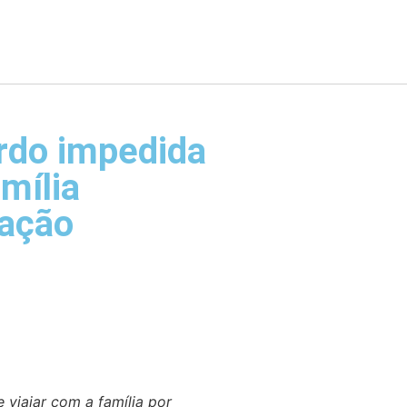
rdo impedida
amília
zação
e viajar com a família por