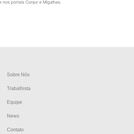
 nos portais Conjur e Migalhas.
Sobre Nós
Trabalhista
Equipe
News
Contato