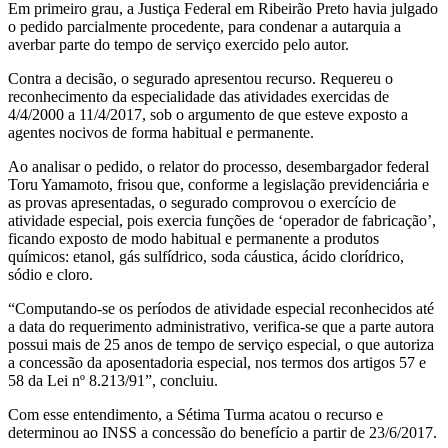
Em primeiro grau, a Justiça Federal em Ribeirão Preto havia julgado
o pedido parcialmente procedente, para condenar a autarquia a
averbar parte do tempo de serviço exercido pelo autor.
Contra a decisão, o segurado apresentou recurso. Requereu o
reconhecimento da especialidade das atividades exercidas de
4/4/2000 a 11/4/2017, sob o argumento de que esteve exposto a
agentes nocivos de forma habitual e permanente.
Ao analisar o pedido, o relator do processo, desembargador federal
Toru Yamamoto, frisou que, conforme a legislação previdenciária e
as provas apresentadas, o segurado comprovou o exercício de
atividade especial, pois exercia funções de ‘operador de fabricação’,
ficando exposto de modo habitual e permanente a produtos
químicos: etanol, gás sulfídrico, soda cáustica, ácido clorídrico,
sódio e cloro.
“Computando-se os períodos de atividade especial reconhecidos até
a data do requerimento administrativo, verifica-se que a parte autora
possui mais de 25 anos de tempo de serviço especial, o que autoriza
a concessão da aposentadoria especial, nos termos dos artigos 57 e
58 da Lei nº 8.213/91”, concluiu.
Com esse entendimento, a Sétima Turma acatou o recurso e
determinou ao INSS a concessão do benefício a partir de 23/6/2017.