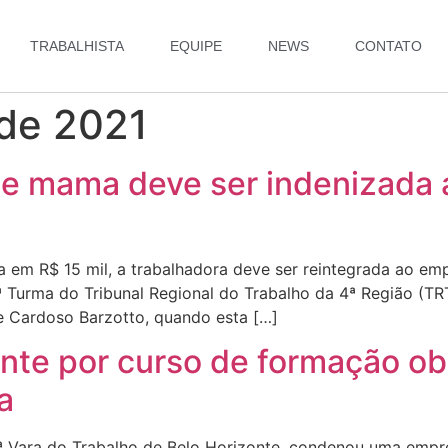
TRABALHISTA
EQUIPE
NEWS
CONTATO
 de 2021
de mama deve ser indenizada
a em R$ 15 mil, a trabalhadora deve ser reintegrada ao em
ª Turma do Tribunal Regional do Trabalho da 4ª Região (
e Cardoso Barzotto, quando esta […]
ante por curso de formação ob
a
38ª Vara do Trabalho de Belo Horizonte, condenou uma empre