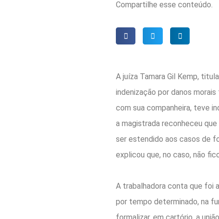
Compartilhe esse conteúdo.
A juíza Tamara Gil Kemp, titu
indenização por danos morais 
com sua companheira, teve ind
a magistrada reconheceu que
ser estendido aos casos de fo
explicou que, no caso, não fic
A trabalhadora conta que foi 
por tempo determinado, na fun
formalizar, em cartório, a uni