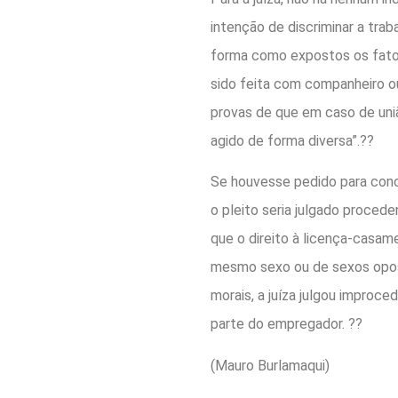
intenção de discriminar a trab
forma como expostos os fatos
sido feita com companheiro ou
provas de que em caso de un
agido de forma diversa”.??
Se houvesse pedido para conc
o pleito seria julgado proced
que o direito à licença-casam
mesmo sexo ou de sexos opos
morais, a juíza julgou improce
parte do empregador. ??
(Mauro Burlamaqui)