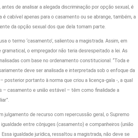
, antes de analisar a alegada discriminação por opção sexual, é
la é cabível apenas para o casamento ou se abrange, também, a
ente da opção sexual dos que dela tomam parte.
 usa o termo ‘casamento’, salientou a magistrada. Assim, em
ramatical, o empregador não teria desrespeitado a lei. As
nalisadas com base no ordenamento constitucional. “Toda e
sariamente deve ser analisada e interpretada sob o enfoque da
 posterior portanto à norma que criou a licença-gala -, a qual
s – casamento e união estável – têm como finalidade a
iar”.
m julgamento de recurso com repercussão geral, o Supremo
a igualdade entre cônjuges (casamento) e companheiros (união
. Essa igualdade jurídica, ressaltou a magistrada, não deve se