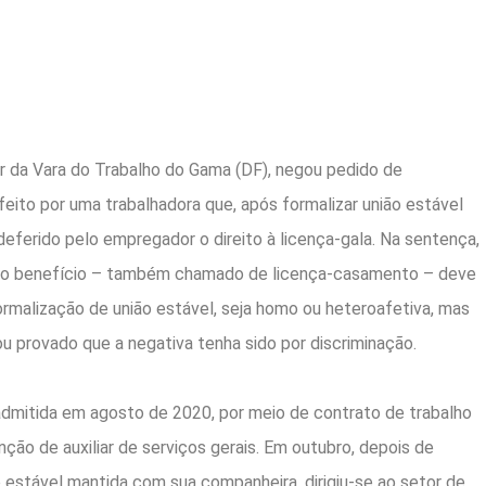
lar da Vara do Trabalho do Gama (DF), negou pedido de
feito por uma trabalhadora que, após formalizar união estável
eferido pelo empregador o direito à licença-gala. Na sentença,
 o benefício – também chamado de licença-casamento – deve
rmalização de união estável, seja homo ou heteroafetiva, mas
ou provado que a negativa tenha sido por discriminação.
admitida em agosto de 2020, por meio de contrato de trabalho
ção de auxiliar de serviços gerais. Em outubro, depois de
ão estável mantida com sua companheira, dirigiu-se ao setor de