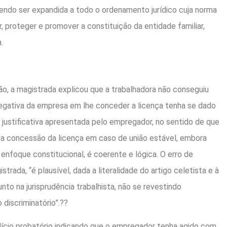
evendo ser expandida a todo o ordenamento jurídico cuja norma
ar, proteger e promover a constituição da entidade familiar,
.
ão, a magistrada explicou que a trabalhadora não conseguiu
negativa da empresa em lhe conceder a licença tenha se dado
A justificativa apresentada pelo empregador, no sentido de que
a a concessão da licença em caso de união estável, embora
o enfoque constitucional, é coerente e lógica. O erro de
strada, “é plausível, dada a literalidade do artigo celetista e à
to na jurisprudência trabalhista, não se revestindo
discriminatório”.??
ndício probatório indicando que o empregador tenha agido com