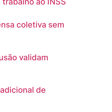
 trabalho ao INSS
nsa coletiva sem
lusão validam
adicional de