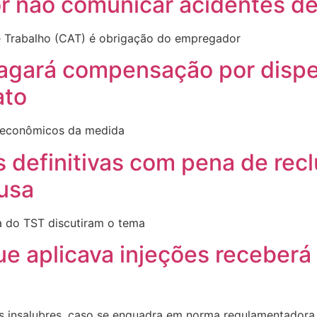
 não comunicar acidentes de
 Trabalho (CAT) é obrigação do empregador
pagará compensação por dispe
ato
e econômicos da medida
 definitivas com pena de rec
ausa
a do TST discutiram o tema
e aplicava injeções receberá 
es insalubres, caso se enquadra em norma regulamentadora