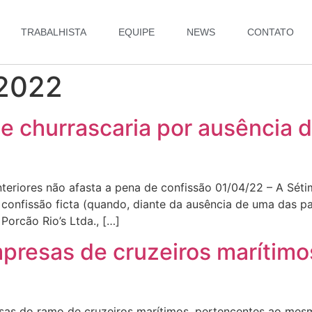
TRABALHISTA
EQUIPE
NEWS
CONTATO
 2022
 churrascaria por ausência d
nteriores não afasta a pena de confissão 01/04/22 – A Sét
 confissão ficta (quando, diante da ausência de uma das p
Porcão Rio’s Ltda., […]
resas de cruzeiros marítimo
sas do ramo de cruzeiros marítimos, pertencentes ao me