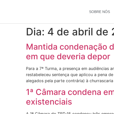
SOBRE NÓS
Dia:
4 de abril de
Mantida condenação de
em que deveria depor
Para a 7ª Turma, a presença em audiências a
restabeleceu sentença que aplicou a pena de
alegados pela parte contrária) à churrascaria 
1ª Câmara condena emp
existenciais
A 1ª Câmara do TRT-15 condenou três empre