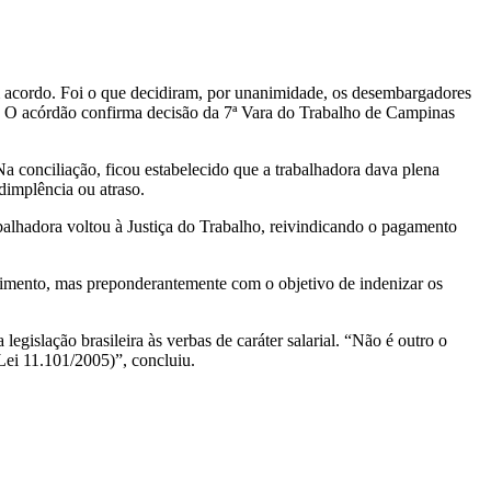
m acordo. Foi o que decidiram, por unanimidade, os desembargadores
. O acórdão confirma decisão da 7ª Vara do Trabalho de Campinas
a conciliação, ficou estabelecido que a trabalhadora dava plena
dimplência ou atraso.
abalhadora voltou à Justiça do Trabalho, reivindicando o pagamento
imento, mas preponderantemente com o objetivo de indenizar os
gislação brasileira às verbas de caráter salarial. “Não é outro o
 Lei 11.101/2005)”, concluiu.