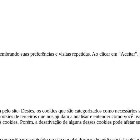
e, lembrando suas preferências e visitas repetidas. Ao clicar em “Aceit
a pelo site. Destes, os cookies que são categorizados como necessários
okies de terceiros que nos ajudam a analisar e entender como você us
cookies. Porém, a desativação de alguns desses cookies pode afetar s
ompartilhar o conteúdo do site em plataformas de mídia social, coletar 