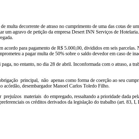
o de multa decorrente de atraso no cumprimento de uma das cotas de u
gar um agravo de petição da empresa Desert INN Serviços de Hotelaria
regada.
um acordo para pagamento de R$ 5.000,00, divididos em seis parcelas. N
 comprometeu a pagar multa de 50% sobre o saldo devedor em caso de ina
 paga, no entanto, no dia 28 de abril. Inconformada com o atraso, a tr
obrigação principal, não apenas como forma de coerção ao seu cumpr
 do acórdão, desembargador Manoel Carlos Toledo Filho.
prejuízos materiais do empregado, ressaltando a prioridade dada pela le
eferenciais os créditos derivados da legislação do trabalho (art. 83, I,