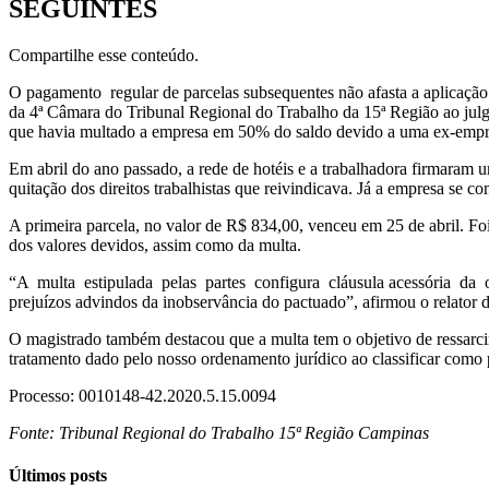
SEGUINTES
Compartilhe esse conteúdo.
O pagamento regular de parcelas subsequentes não afasta a aplicaçã
da 4ª Câmara do Tribunal Regional do Trabalho da 15ª Região ao jul
que havia multado a empresa em 50% do saldo devido a uma ex-emp
Em abril do ano passado, a rede de hotéis e a trabalhadora firmaram 
quitação dos direitos trabalhistas que reivindicava. Já a empresa se
A primeira parcela, no valor de R$ 834,00, venceu em 25 de abril. Foi
dos valores devidos, assim como da multa.
“A multa estipulada pelas partes configura cláusula acessória da 
prejuízos advindos da inobservância do pactuado”, afirmou o relator
O magistrado também destacou que a multa tem o objetivo de ressarcir 
tratamento dado pelo nosso ordenamento jurídico ao classificar como pr
Processo: 0010148-42.2020.5.15.0094
Fonte: Tribunal Regional do Trabalho 15ª Região Campinas
Últimos posts