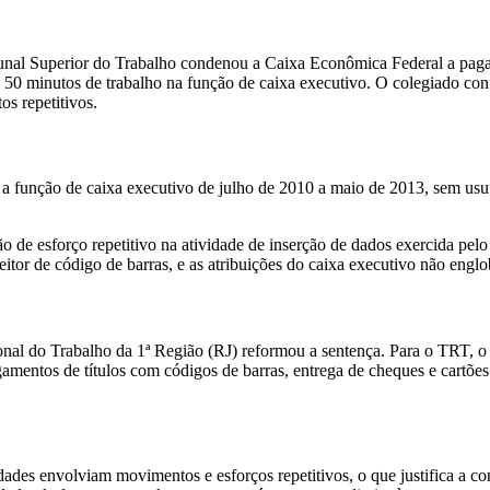
nal Superior do Trabalho condenou a Caixa Econômica Federal a pagar a
a 50 minutos de trabalho na função de caixa executivo. O colegiado con
os repetitivos.
a função de caixa executivo de julho de 2010 a maio de 2013, sem usuf
o de esforço repetitivo na atividade de inserção de dados exercida pelo
 leitor de código de barras, e as atribuições do caixa executivo não eng
onal do Trabalho da 1ª Região (RJ) reformou a sentença. Para o TRT, o b
gamentos de títulos com códigos de barras, entrega de cheques e cartõe
ades envolviam movimentos e esforços repetitivos, o que justifica a co