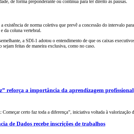
dade, de forma preponderante ou contínua para ter direito às pausas.
 a existência de norma coletiva que prevê a concessão do intervalo par
e da coluna vertebral.
emelhante, a SDI-1 adotou o entendimento de que os caixas executivos
ão sejam feitas de maneira exclusiva, como no caso.
 reforça a importância da aprendizagem profissional
Começar certo faz toda a diferença”, iniciativa voltada à valorização 
ncia de Dados recebe inscrições de trabalhos