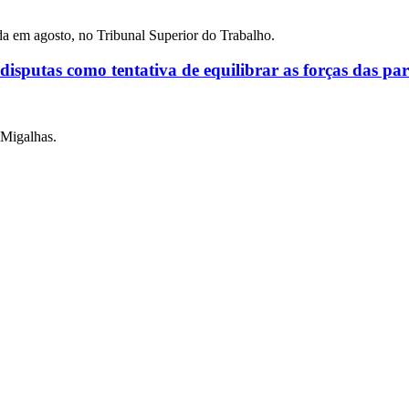
ada em agosto, no Tribunal Superior do Trabalho.
 disputas como tentativa de equilibrar as forças das par
 Migalhas.